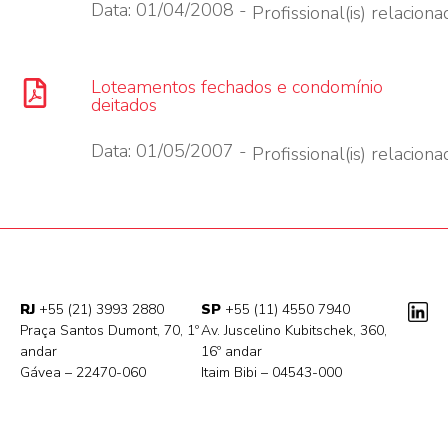
Data: 01/04/2008 -
Profissional(is) relacionad
Loteamentos fechados e condomínio
deitados
Data: 01/05/2007 -
Profissional(is) relacionad
RJ
+55 (21) 3993 2880
SP
+55 (11) 4550 7940
Praça Santos Dumont, 70, 1º
Av. Juscelino Kubitschek, 360,
andar
16º andar
Gávea – 22470-060
Itaim Bibi – 04543-000