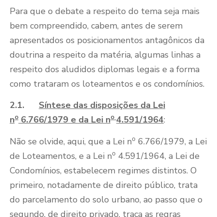
Para que o debate a respeito do tema seja mais
bem compreendido, cabem, antes de serem
apresentados os posicionamentos antagônicos da
doutrina a respeito da matéria, algumas linhas a
respeito dos aludidos diplomas legais e a forma
como trataram os loteamentos e os condomínios.
2.1.
Síntese das disposições da Lei
o
o
n
6.766/1979 e da Lei n
4.591/1964
:
o
Não se olvide, aqui, que a Lei n
6.766/1979, a Lei
o
de Loteamentos, e a Lei n
4.591/1964, a Lei de
Condomínios, estabelecem regimes distintos. O
primeiro, notadamente de direito público, trata
do parcelamento do solo urbano, ao passo que o
segundo, de direito privado, traça as regras