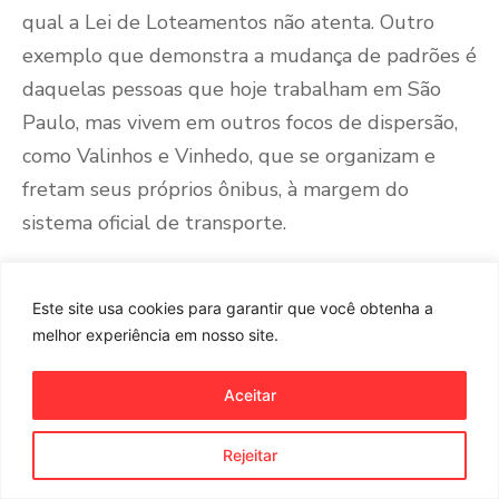
qual a Lei de Loteamentos não atenta. Outro
exemplo que demonstra a mudança de padrões é
daquelas pessoas que hoje trabalham em São
Paulo, mas vivem em outros focos de dispersão,
como Valinhos e Vinhedo, que se organizam e
fretam seus próprios ônibus, à margem do
sistema oficial de transporte.
Naturalmente, não cabe aqui a crítica do novo
modelo de urbanização. Nestor Goulart Reis
Este site usa cookies para garantir que você obtenha a
melhor experiência em nosso site.
lembra que “
não existem uma forma certa e outra
errada de tecido urbano que seja a única
Aceitar
considerada como correta
”
[29]
. O que se deve ser
em mente é que “
os padrões estão sempre em
Rejeitar
mudança. Não podemos incidir no erro de críticas