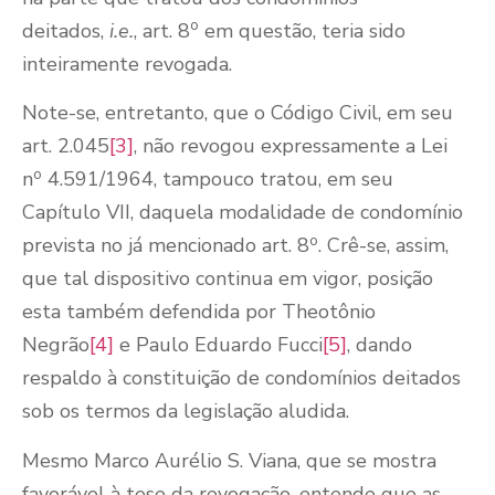
o
deitados,
i.e.
, art. 8
em questão, teria sido
inteiramente revogada.
Note-se, entretanto, que o Código Civil, em seu
art. 2.045
[3]
, não revogou expressamente a Lei
o
n
4.591/1964, tampouco tratou, em seu
Capítulo VII, daquela modalidade de condomínio
o
prevista no já mencionado art. 8
. Crê-se, assim,
que tal dispositivo continua em vigor, posição
esta também defendida por Theotônio
Negrão
[4]
e Paulo Eduardo Fucci
[5]
, dando
respaldo à constituição de condomínios deitados
sob os termos da legislação aludida.
Mesmo Marco Aurélio S. Viana, que se mostra
favorável à tese da revogação, entende que as