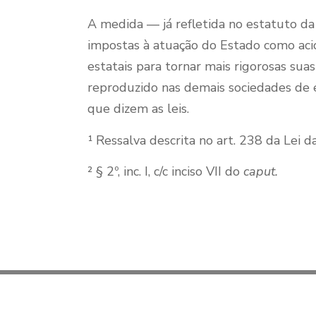
A medida — já refletida no estatuto da
impostas à atuação do Estado como aci
estatais para tornar mais rigorosas sua
reproduzido nas demais sociedades de 
que dizem as leis.
¹ Ressalva descrita no art. 238 da Lei das
² § 2º, inc. I, c/c inciso VII do
caput.