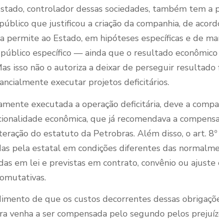
Estado, controlador dessas sociedades, também tem a p
público que justificou a criação da companhia, de acord
alva permite ao Estado, em hipóteses específicas e de 
público específico — ainda que o resultado econômico se
as isso não o autoriza a deixar de perseguir resultado 
ncialmente executar projetos deficitários.
mamente executada a operação deficitária, deve a comp
ionalidade econômica, que já recomendava a compensaç
teração do estatuto da Petrobras. Além disso, o art. 8
das pela estatal em condições diferentes das normalm
s em lei e previstas em contrato, convênio ou ajuste 
omutativas.
ndimento de que os custos decorrentes dessas obrigaçõ
ira venha a ser compensada pelo segundo pelos prejuíz