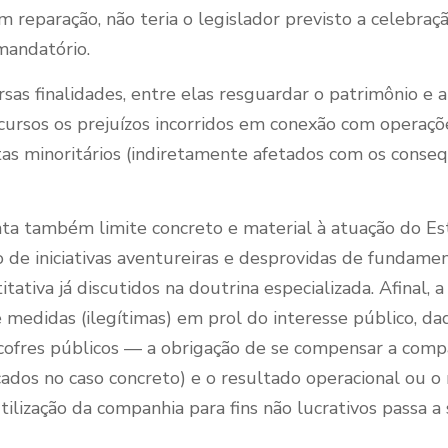
reparação, não teria o legislador previsto a celebraçã
 mandatório.
s finalidades, entre elas resguardar o patrimônio e a
ursos os prejuízos incorridos em conexão com operações
istas minoritários (indiretamente afetados com os conse
 também limite concreto e material à atuação do Est
de iniciativas aventureiras e desprovidas de fundament
itativa já discutidos na doutrina especializada. Afinal
 medidas (ilegítimas) em prol do interesse público, da
s cofres públicos — a obrigação de se compensar a comp
ados no caso concreto) e o resultado operacional ou 
tilização da companhia para fins não lucrativos passa a