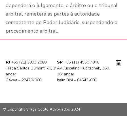
dependerá o julgamento, o árbitro ou o tribunal
arbitral remeterá as partes à autoridade
competente do Poder Judiciário, suspendendo o
procedimento arbitral.
RJ
+55 (21) 3993 2880
SP
+55 (11) 4550 7940
Praça Santos Dumont, 70, 1º
Av. Juscelino Kubitschek, 360,
andar
16º andar
Gávea – 22470-060
Itaim Bibi – 04543-000
© Copyright Graça Couto Advogados 2024