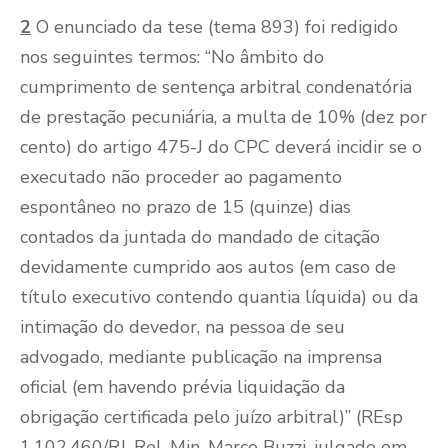
2
O enunciado da tese (tema 893) foi redigido
nos seguintes termos: “No âmbito do
cumprimento de sentença arbitral condenatória
de prestação pecuniária, a multa de 10% (dez por
cento) do artigo 475-J do CPC deverá incidir se o
executado não proceder ao pagamento
espontâneo no prazo de 15 (quinze) dias
contados da juntada do mandado de citação
devidamente cumprido aos autos (em caso de
título executivo contendo quantia líquida) ou da
intimação do devedor, na pessoa de seu
advogado, mediante publicação na imprensa
oficial (em havendo prévia liquidação da
obrigação certificada pelo juízo arbitral)” (REsp
1.102.460/RJ, Rel. Min. Marco Buzzi, julgado em