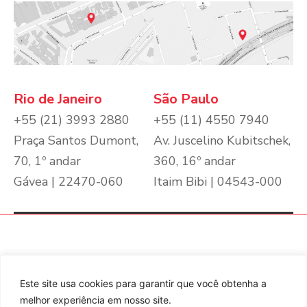
Rio de Janeiro
São Paulo
+55 (21) 3993 2880
+55 (11) 4550 7940
Praça Santos Dumont,
Av. Juscelino Kubitschek,
70, 1º andar
360, 16º andar
Gávea | 22470-060
Itaim Bibi | 04543-000
RJ
+55 (21) 3993 2880
SP
+55 (11) 4550 7940
Este site usa cookies para garantir que você obtenha a
Praça Santos Dumont, 70, 1º
Av. Juscelino Kubitschek, 360,
andar
16º andar
melhor experiência em nosso site.