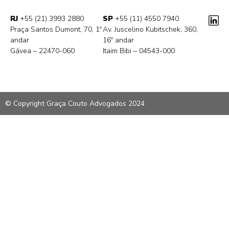
RJ
+55 (21) 3993 2880
SP
+55 (11) 4550 7940
Praça Santos Dumont, 70, 1º
Av. Juscelino Kubitschek, 360,
andar
16º andar
Gávea – 22470-060
Itaim Bibi – 04543-000
© Copyright Graça Couto Advogados 2024