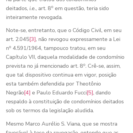
o
deitados,
i.e.
, art. 8
em questão, teria sido
inteiramente revogada.
Note-se, entretanto, que o Código Civil, em seu
art. 2.045
[3]
, não revogou expressamente a Lei
o
n
4.591/1964, tampouco tratou, em seu
Capítulo VII, daquela modalidade de condomínio
o
prevista no já mencionado art. 8
. Crê-se, assim,
que tal dispositivo continua em vigor, posição
esta também defendida por Theotônio
Negrão
[4]
e Paulo Eduardo Fucci
[5]
, dando
respaldo à constituição de condomínios deitados
sob os termos da legislação aludida.
Mesmo Marco Aurélio S. Viana, que se mostra
favorável à tese da revogação, entende que as