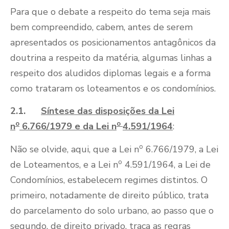
Para que o debate a respeito do tema seja mais
bem compreendido, cabem, antes de serem
apresentados os posicionamentos antagônicos da
doutrina a respeito da matéria, algumas linhas a
respeito dos aludidos diplomas legais e a forma
como trataram os loteamentos e os condomínios.
2.1.
Síntese das disposições da Lei
o
o
n
6.766/1979 e da Lei n
4.591/1964
:
o
Não se olvide, aqui, que a Lei n
6.766/1979, a Lei
o
de Loteamentos, e a Lei n
4.591/1964, a Lei de
Condomínios, estabelecem regimes distintos. O
primeiro, notadamente de direito público, trata
do parcelamento do solo urbano, ao passo que o
segundo, de direito privado, traça as regras