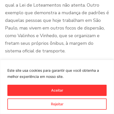
qual a Lei de Loteamentos não atenta. Outro
exemplo que demonstra a mudança de padrões é
daquelas pessoas que hoje trabalham em São
Paulo, mas vivem em outros focos de dispersão,
como Valinhos e Vinhedo, que se organizam e
fretam seus próprios ônibus, à margem do
sistema oficial de transporte.
Naturalmente, não cabe aqui a crítica do novo
modelo de urbanização. Nestor Goulart Reis
Este site usa cookies para garantir que você obtenha a
melhor experiência em nosso site.
lembra que “
não existem uma forma certa e outra
errada de tecido urbano que seja a única
Aceitar
considerada como correta
”
[29]
. O que se deve ser
em mente é que “
os padrões estão sempre em
Rejeitar
mudança. Não podemos incidir no erro de críticas