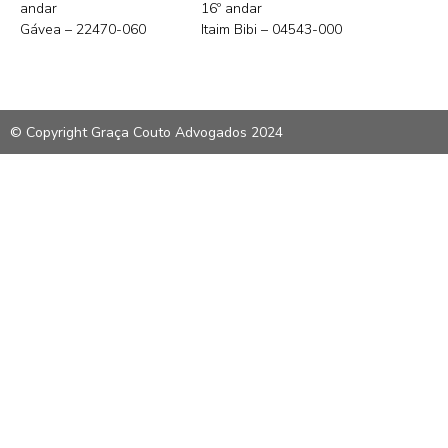
andar
16º andar
Gávea – 22470-060
Itaim Bibi – 04543-000
© Copyright Graça Couto Advogados 2024