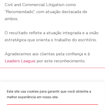
Civil and Commercial Litigation como
“Recomendado”, com atuação destacada de
ambos.
O resultado reflete a atuação integrada e a visão
estratégica que orienta o trabalho do escritório.
Agradecemos aos clientes pela confiança e à
Leaders League
por este reconhecimento.
RJ
+55 (21) 3993 2880
SP
+55 (11) 4550 7940
Este site usa cookies para garantir que você obtenha a
Praça Santos Dumont, 70, 1º
Av. Juscelino Kubitschek, 360,
andar
16º andar
melhor experiência em nosso site.
Gávea – 22470-060
Itaim Bibi – 04543-000